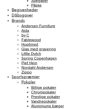
Julegaver
Påske
Begivenheder
Dåbsgaver
Brands
Andersen Furniture
Aida
by C
Fablewood
Hoptimist
Glas med gravering
Little Dutch
Spring Copenhagen
Piet Hein
Nordahl Andersen
Zippo
Sportspræmier
Pokaler
Billige pokaler
Chrompokaler
Prestige pokaler
Vandrepokaler
Aluminiums bæger