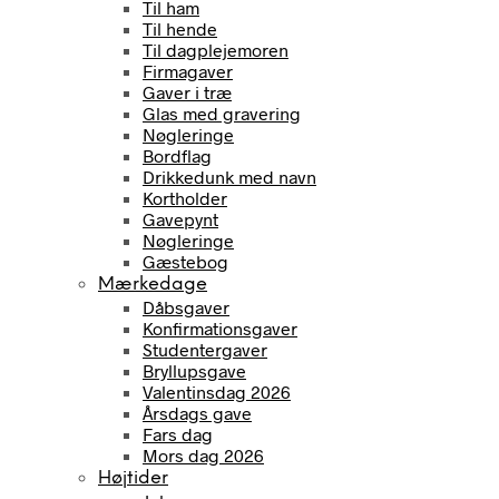
Til ham
Til hende
Til dagplejemoren
Firmagaver
Gaver i træ
Glas med gravering
Nøgleringe
Bordflag
Drikkedunk med navn
Kortholder
Gavepynt
Nøgleringe
Gæstebog
Mærkedage
Dåbsgaver
Konfirmationsgaver
Studentergaver
Bryllupsgave
Valentinsdag 2026
Årsdags gave
Fars dag
Mors dag 2026
Højtider