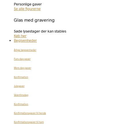
Personlige gaver
Se alle figurerne
Glas med gravering
Søde lysestager der kan stables
Køb her
Begivenheder
Årlige begivenheder
Fars dag gaver
Mors dag gaver
Konfirmation
Julegaver
Valentinsdag
Konfirmation
Konfirmationsgaver til hende
Konfirmationsgaver til ham