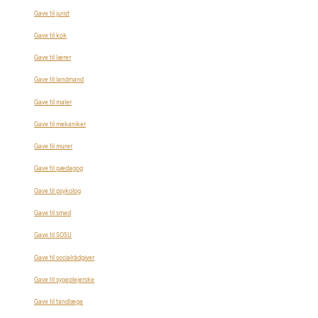
Gave til jurist
Gave til kok
Gave til lærer
Gave til landmand
Gave til maler
Gave til mekaniker
Gave til murer
Gave til pædagog
Gave til psykolog
Gave til smed
Gave til SOSU
Gave til socialrådgiver
Gave til sygeplejerske
Gave til tandlæge