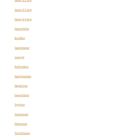
Gaver til 2 årig
Gaver til 3 årig
Gaver til 4 årig
Gaveartikler
Bordflag
Gæstebøger
Julepynt
Kortholdere
Kærlighedslås
Nøgleringe
Gaveartikler
Smykker
Skærebræt
Dåbsgaver
Termoflasker