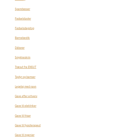
Sparebøsser
Fødselstavler
Fødselsdagstog
Børnebestik
Dåbsrør
Smykkeskrin
Træsut fra ENSUT
Tøjdyr og bamser
Legetøj med navn
Gave efter erhverv
Gave til elektriker
Gave til frisør
Gave til fysioterapeut
Gave til ingeniør