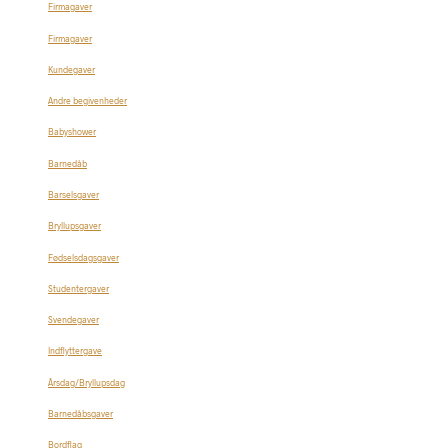
Firmagaver
Firmagaver
Kundegaver
Andre begivenheder
Babyshower
Barnedåb
Barselsgaver
Bryllupsgaver
Fødselsdagsgaver
Studentergaver
Svendegaver
Indflyttergave
Årsdag/Bryllupsdag
Barnedåbsgaver
Bordflag