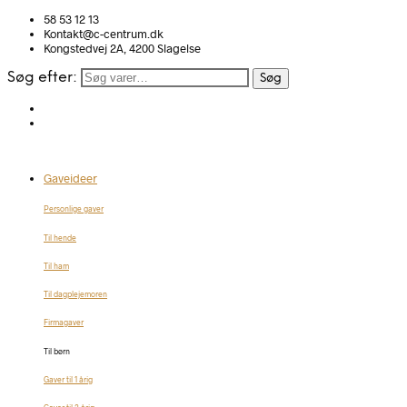
58 53 12 13
Kontakt@c-centrum.dk
Kongstedvej 2A, 4200 Slagelse
Søg efter:
Søg
Gaveideer
Personlige gaver
Til hende
Til ham
Til dagplejemoren
Firmagaver
Til børn
Gaver til 1 årig