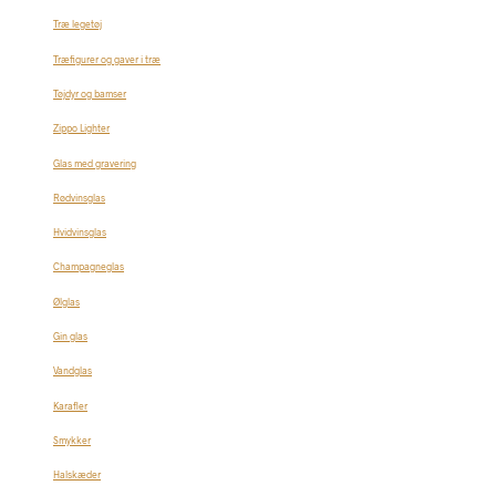
Træ legetøj
Træfigurer og gaver i træ
Tøjdyr og bamser
Zippo Lighter
Glas med gravering
Rødvinsglas
Hvidvinsglas
Champagneglas
Ølglas
Gin glas
Vandglas
Karafler
Smykker
Halskæder