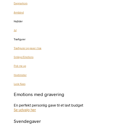
Dagmarkors
Armbånd
Højtider
Jul
Træfigurer
Træfigurer og gaver i træ
Smileys/Emotions
Pick me up
Hoptimister
Lucie Kaas
Emotions med gravering
En perfekt personlig gave til et lavt budget
Se udvalg her
Svendegaver