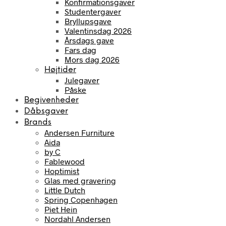
Konfirmationsgaver
Studentergaver
Bryllupsgave
Valentinsdag 2026
Årsdags gave
Fars dag
Mors dag 2026
Højtider
Julegaver
Påske
Begivenheder
Dåbsgaver
Brands
Andersen Furniture
Aida
by C
Fablewood
Hoptimist
Glas med gravering
Little Dutch
Spring Copenhagen
Piet Hein
Nordahl Andersen