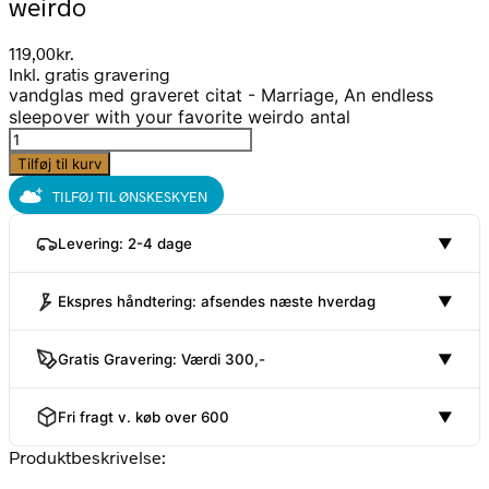
weirdo
119,00
kr.
Inkl. gratis gravering
vandglas med graveret citat - Marriage, An endless
sleepover with your favorite weirdo antal
Tilføj til kurv
TILFØJ TIL ØNSKESKYEN
Levering: 2-4 dage
▼
Ekspres håndtering: afsendes næste hverdag
▼
Gratis Gravering: Værdi 300,-
▼
Fri fragt v. køb over 600
▼
Produktbeskrivelse: