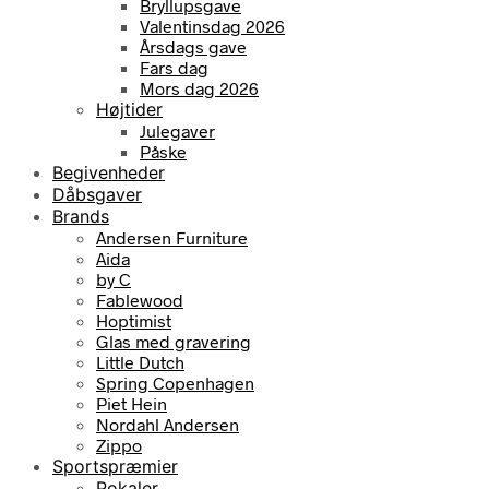
Bryllupsgave
Valentinsdag 2026
Årsdags gave
Fars dag
Mors dag 2026
Højtider
Julegaver
Påske
Begivenheder
Dåbsgaver
Brands
Andersen Furniture
Aida
by C
Fablewood
Hoptimist
Glas med gravering
Little Dutch
Spring Copenhagen
Piet Hein
Nordahl Andersen
Zippo
Sportspræmier
Pokaler