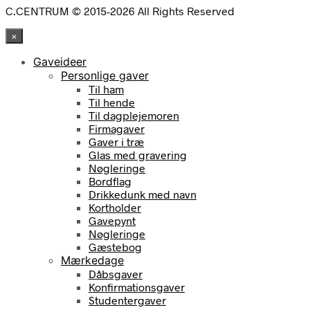
C.CENTRUM © 2015-2026 All Rights Reserved
×
Gaveideer
Personlige gaver
Til ham
Til hende
Til dagplejemoren
Firmagaver
Gaver i træ
Glas med gravering
Nøgleringe
Bordflag
Drikkedunk med navn
Kortholder
Gavepynt
Nøgleringe
Gæstebog
Mærkedage
Dåbsgaver
Konfirmationsgaver
Studentergaver