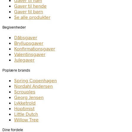
Gaver til ham
Gaver til hende
Gaver til børn
Se alle produkter
Begivenheder
Dåbsgaver
Bryllupsgaver
Konfirmationsgaver
Valentinsgaver
Julegaver
Poplære brands
Spring Copenhagen
Nordahl Andersen
Scrouples
Georg Jensen
Lykketrold
Hoptimist
Little Dutch
Willow Tree
Dine fordele