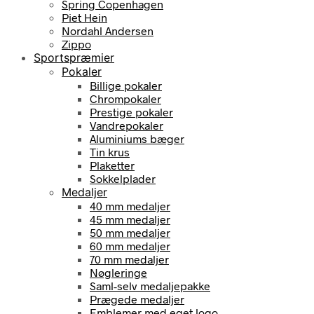
Spring Copenhagen
Piet Hein
Nordahl Andersen
Zippo
Sportspræmier
Pokaler
Billige pokaler
Chrompokaler
Prestige pokaler
Vandrepokaler
Aluminiums bæger
Tin krus
Plaketter
Sokkelplader
Medaljer
40 mm medaljer
45 mm medaljer
50 mm medaljer
60 mm medaljer
70 mm medaljer
Nøgleringe
Saml-selv medaljepakke
Prægede medaljer
Emblemer med eget logo