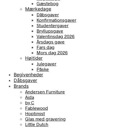
Gæstebog
Mærkedage
Dåbsgaver
Konfirmationsgaver
Studentergaver
Bryllupsgave
Valentinsdag 2026
Årsdags gave
Fars dag
Mors dag 2026
Højtider
Julegaver
Påske
Begivenheder
Dåbsgaver
Brands
Andersen Furniture
Aida
by C
Fablewood
Hoptimist
Glas med gravering
Little Dutch