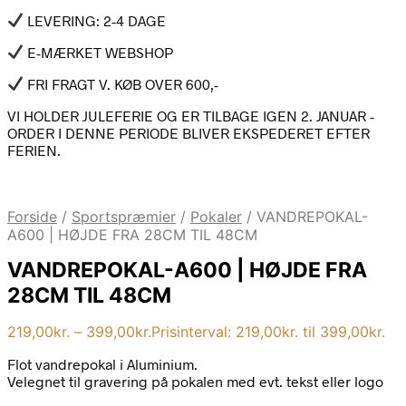
LEVERING: 2-4 DAGE
E-MÆRKET WEBSHOP
FRI FRAGT V. KØB OVER 600,-
VI HOLDER JULEFERIE OG ER TILBAGE IGEN 2. JANUAR -
ORDER I DENNE PERIODE BLIVER EKSPEDERET EFTER
FERIEN.
Forside
/
Sportspræmier
/
Pokaler
/
VANDREPOKAL-
A600 | HØJDE FRA 28CM TIL 48CM
VANDREPOKAL-A600 | HØJDE FRA
28CM TIL 48CM
219,00
kr.
–
399,00
kr.
Prisinterval: 219,00kr. til 399,00kr.
Flot vandrepokal i Aluminium.
Velegnet til gravering på pokalen med evt. tekst eller logo