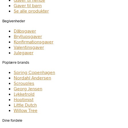
Gaver til børn
Se alle produkter
Begivenheder
Dåbsgaver
Bryllupsgaver
Konfirmationsgaver
Valentinsgaver
Julegaver
Poplære brands
Spring Copenhagen
Nordahl Andersen
Scrouples
Georg Jensen
Lykketrold
Hoptimist
Little Dutch
Willow Tree
Dine fordele