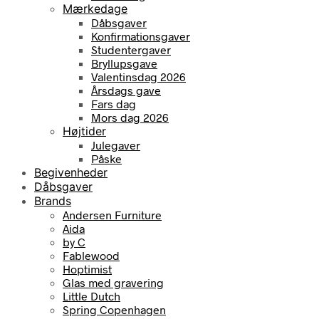
Mærkedage
Dåbsgaver
Konfirmationsgaver
Studentergaver
Bryllupsgave
Valentinsdag 2026
Årsdags gave
Fars dag
Mors dag 2026
Højtider
Julegaver
Påske
Begivenheder
Dåbsgaver
Brands
Andersen Furniture
Aida
by C
Fablewood
Hoptimist
Glas med gravering
Little Dutch
Spring Copenhagen