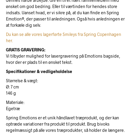
dennes hårde arbejde. Giv en til et nært familiemedlem med
ønsket om god bedring. Eller til værtinden for hendes store
indsats. Uanset hvad, er vi sikre på, at du kan finde en Spring
Emotion®, der passer til anledningen. Også hvis anledningen er
at forkæle dig selv.
Du kan se alle vores lagerførte Smileys fra Spring Copenhagen
her.
GRATIS GRAVERING:
Vi tilbyder mulighed for lasergravering på Emotions bagside,
hvor der er plads til en ønsket tekst.
Specifikationer & vedligeholdelse
Størrelse & vægt:
Ø: 7 cm
146 g
Materiale:
Egetræ
Spring Emotions er et unik håndlavet træprodukt, og der kan
optræde variationer fra produkt til produkt. Brug bivoks
regelmæssigt på alle vores træprodukter, så holder de længere.