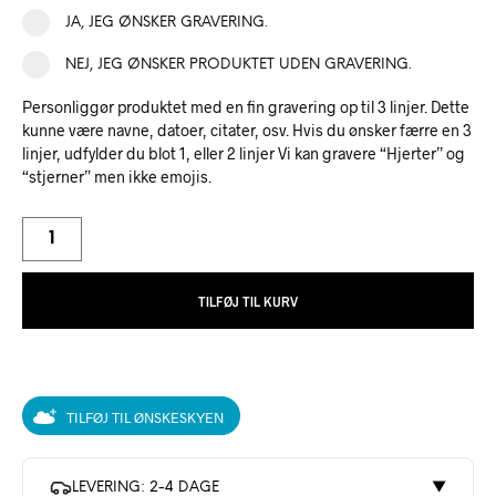
JA, JEG ØNSKER GRAVERING.
NEJ, JEG ØNSKER PRODUKTET UDEN GRAVERING.
Personliggør produktet med en fin gravering op til 3 linjer. Dette
kunne være navne, datoer, citater, osv. Hvis du ønsker færre en 3
linjer, udfylder du blot 1, eller 2 linjer Vi kan gravere “Hjerter” og
“stjerner” men ikke emojis.
TILFØJ TIL KURV
TILFØJ TIL ØNSKESKYEN
LEVERING: 2-4 DAGE
▼