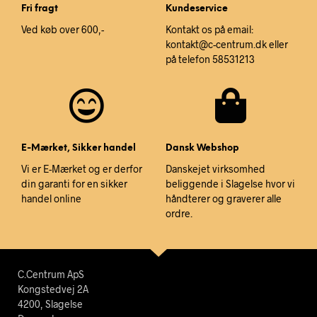
Fri fragt
Kundeservice
Ved køb over 600,-
Kontakt os på email:
kontakt@c-centrum.dk eller
på telefon 58531213
E-Mærket, Sikker handel
Dansk Webshop
Vi er E-Mærket og er derfor
Danskejet virksomhed
din garanti for en sikker
beliggende i Slagelse hvor vi
handel online
håndterer og graverer alle
ordre.
C.Centrum ApS
Kongstedvej 2A
4200, Slagelse