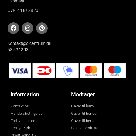
Danmark
CVR: 44 87 28 70
Kontakt@c-centrum.dk
58 53 12 13
Information
Modtager
Kontakt os
Gaver til ham
Handelsbetingelser
Gaver til hende
Fortrydelsesret
Gaver til børn
Fortryd Køb
Se alle produkter
Privatlivspolitik