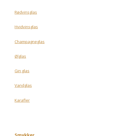
Rødvinsglas
Hvidvinsglas
Champagneglas
Ølglas
Gin glas
Vandglas
Karafler
Smykker