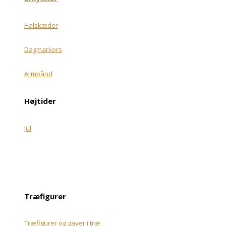
Halskæder
Dagmarkors
Armbånd
Højtider
Jul
Træfigurer
Træfigurer og gaver i træ