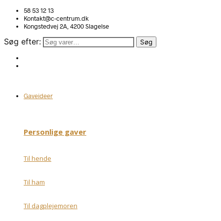
58 53 12 13
Kontakt@c-centrum.dk
Kongstedvej 2A, 4200 Slagelse
Søg efter:
Søg
Gaveideer
Personlige gaver
Til hende
Til ham
Til dagplejemoren