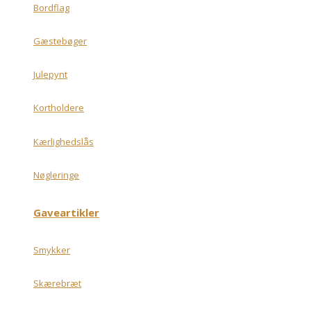
Bordflag
Gæstebøger
Julepynt
Kortholdere
Kærlighedslås
Nøgleringe
Gaveartikler
Smykker
Skærebræt