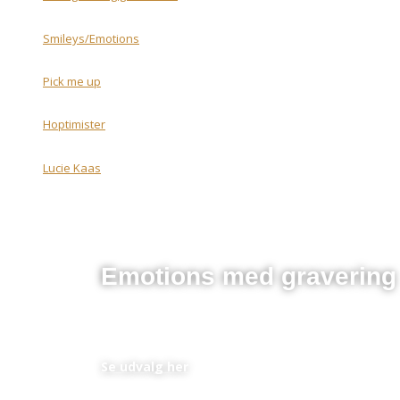
Smileys/Emotions
Pick me up
Hoptimister
Lucie Kaas
Emotions med gravering
En perfekt personlig gave til et lavt budget
Se udvalg her