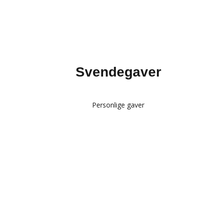
Svendegaver
Personlige gaver
Glas med gravering