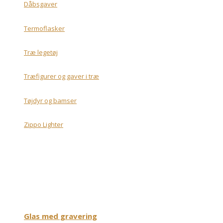
Dåbsgaver
Termoflasker
Træ legetøj
Træfigurer og gaver i træ
Tøjdyr og bamser
Zippo Lighter
Glas med gravering