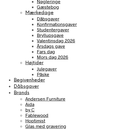
Nøgleringe
Gæstebog
Mærkedage
Dåbsgaver
Konfirmationsgaver
Studentergaver
Bryllupsgave
Valentinsdag 2026
Årsdags gave
Fars dag
Mors dag 2026
Højtider
Julegaver
Påske
Begivenheder
Dåbsgaver
Brands
Andersen Furniture
Aida
by C
Fablewood
Hoptimist
Glas med gravering