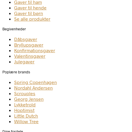
Gaver til ham
Gaver til hende
Gaver til børn
Se alle produkter
Begivenheder
Dåbsgaver
Bryllupsgaver
Konfirmationsgaver
Valentinsgaver
Julegaver
Poplære brands
Spring Copenhagen
Nordahl Andersen
Scrouples
Georg Jensen
Lykketrold
Hoptimist
Little Dutch
Willow Tree
Dine fordele