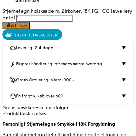
som ønsket.
Stjernetegn halskæde m. Zirkoner, 18K FG | CC Jewellery
antal
Tilføj til kurv
TILFØJ TIL ØNSKESKYEN
Levering: 2-4 dage
▼
Ekspres håndtering: afsendes næste hverdag
▼
Gratis Gravering: Værdi 300,-
▼
Fri fragt v. køb over 600
▼
Gratis smykkeæske medfølger
Produktbeskrivelse:
Personligt Stjernetegns Smykke i 18K Forgyldning
Bær dit stjernetegn tæt på hjertet med dette elegante og