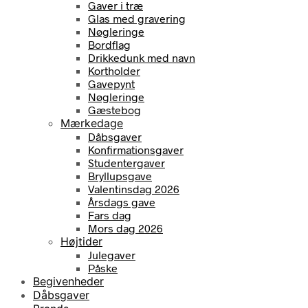
Gaver i træ
Glas med gravering
Nøgleringe
Bordflag
Drikkedunk med navn
Kortholder
Gavepynt
Nøgleringe
Gæstebog
Mærkedage
Dåbsgaver
Konfirmationsgaver
Studentergaver
Bryllupsgave
Valentinsdag 2026
Årsdags gave
Fars dag
Mors dag 2026
Højtider
Julegaver
Påske
Begivenheder
Dåbsgaver