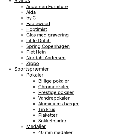
Brands
Andersen Furniture
Aida
by C
Fablewood
Hoptimist
Glas med gravering
Little Dutch
Spring Copenhagen
Piet Hein
Nordahl Andersen
Zippo
Sportspræmier
Pokaler
Billige pokaler
Chrompokaler
Prestige pokaler
Vandrepokaler
Aluminiums bæger
Tin krus
Plaketter
Sokkelplader
Medaljer
40 mm medaljer