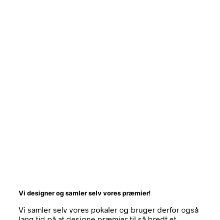
Unik Kundeservice!
Vi går langt for vores kunder og en af vores værdier er at
vores kunder får en unik kundeservice.
Står du med et vigtigt spørgsmål lørdag aften som du kunne
tænke dig at få svar på. Send en mail med ”HASTER” i
emnefeltet, og vi besvarer din mail også selvom det er
lørdag eller søndag aften.
Står du med et specielt ønske til en pokals udseende. Grib
telefonen eller tænd computeren og kontakt os. Vi vil
derefter gøre alt for på at fremskaffe det du ønsker.
Vi designer og samler selv vores præmier!
Vi samler selv vores pokaler og bruger derfor også
lang tid på at designe præmier til så bredt et