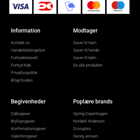
Information
Modtager
Kontakt os
Gaver til ham
Handelsbetingelser
Gaver til hende
Fortrydelsesret
Gaver til børn
Fortryd Køb
Se alle produkter
Privatlivspolitik
Blog/Guides
Begivenheder
Poplære brands
Dåbsgaver
Spring Copenhagen
Bryllupsgaver
Nordahl Andersen
Konfirmationsgaver
Scrouples
Valentinsgaver
Georg Jensen