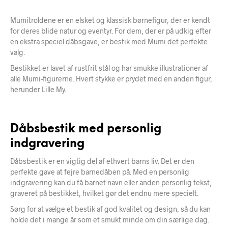
Mumitroldene er en elsket og klassisk børnefigur, der er kendt
for deres blide natur og eventyr. For dem, der er på udkig efter
en ekstra speciel dåbsgave, er bestik med Mumi det perfekte
valg.
Bestikket er lavet af rustfrit stål og har smukke illustrationer af
alle Mumi-figurerne. Hvert stykke er prydet med en anden figur,
herunder Lille My.
Dåbsbestik med personlig
indgravering
Dåbsbestik er en vigtig del af ethvert barns liv. Det er den
perfekte gave at fejre barnedåben på. Med en personlig
indgravering kan du få barnet navn eller anden personlig tekst,
graveret på bestikket, hvilket gør det endnu mere specielt.
Sørg for at vælge et bestik af god kvalitet og design, så du kan
holde det i mange år som et smukt minde om din særlige dag.