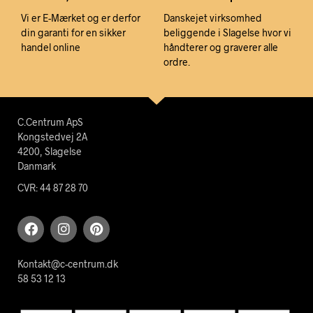
Vi er E-Mærket og er derfor
Danskejet virksomhed
din garanti for en sikker
beliggende i Slagelse hvor vi
handel online
håndterer og graverer alle
ordre.
C.Centrum ApS
Kongstedvej 2A
4200, Slagelse
Danmark
CVR: 44 87 28 70
Kontakt@c-centrum.dk
58 53 12 13