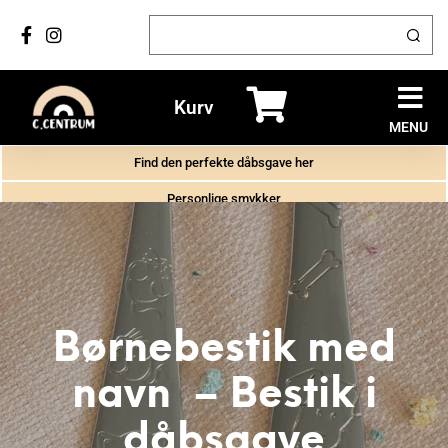
Kurv
MENU
Find den perfekte dåbsgave her
Personlige smykker
✔ GRATIS GRAVERING PÅ GAVER
✔ LEVERING: 2-4 DAGE
Børnebestik med
navn – Bestik i
dåbsgave