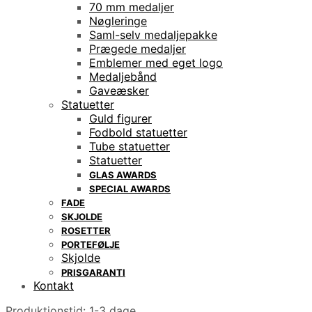
70 mm medaljer
Nøgleringe
Saml-selv medaljepakke
Prægede medaljer
Emblemer med eget logo
Medaljebånd
Gaveæsker
Statuetter
Guld figurer
Fodbold statuetter
Tube statuetter
Statuetter
GLAS AWARDS
SPECIAL AWARDS
FADE
SKJOLDE
ROSETTER
PORTEFØLJE
Skjolde
PRISGARANTI
Kontakt
Produktionstid: 1-3 dage