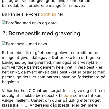
på, og det vil altid give gode minder om barnets
barnedåb for forældrene mange år fremover.
Du kan se alle vores
bordflag
her
2: Børnebestik med gravering
Et børnebestik er gået hen og blevet en tradition for
mange at give i dåbsgave. Det er ikke kun et tegn på
kærlighed og hengivenhed, men også et arvestykke,
som vil følge barnet gennem hele livet. Hvert bestik er
helt unikt, da hvert enkelt del i bestikket er præget med
personlige detaljer som barnets navn og fødselsdato på
bagsiden.
Vi har her hos C.Centrum sørget for at give dig et bredt
udvalg af smukke børnebestik til
børn
som du frit kan
vælge imellem. Uanset om du er på udkig efter noget
klassiske, H.C. Andersens dåbsbestik eller det mere