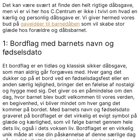
Det kan være svært at finde den helt rigtige dåbsgave,
men vi er vi her hos C.Centrum er ikke i tvivl om hvad en
kærlig og personlig dåbsgave er. Vi giver hermed vores
bud på
gaveidéer til barnedåben
som vil skabe stor
glæde hos forældre og dåbsbarnet.
1: Bordflag med barnets navn og
fødselsdato
Et bordflag er en tidløs og klassisk sikker dåbsgave,
som man aldrig går forgæves med. Hver gang det
dukker op på et bord ved en fødselsdagsfest eller en
anden særlig lejlighed, bringer det en følelse af nostalgi
og hygge med sig. Det giver os en påmindelse om den
dag, hvor barnet blev budt velkommen til vores verden,
en begivenhed, vi bliver mindet om hver gang det
kommer på bordet. Med barnets navn og fødselsdato
graveret på bordflaget er det virkelig et evigt symbol på
glæde og kærlighed, som vil følge barnet gennem hele
dets liv, også i dets voksen liv. Bordflaget er en virkelig
unik måde at vise din påskønnelse af denne særlige dag