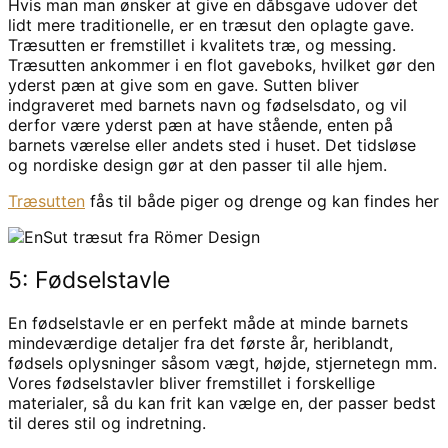
Hvis man man ønsker at give en dåbsgave udover det
lidt mere traditionelle, er en træsut den oplagte gave.
Træsutten er fremstillet i kvalitets træ, og messing.
Træsutten ankommer i en flot gaveboks, hvilket gør den
yderst pæn at give som en gave. Sutten bliver
indgraveret med barnets navn og fødselsdato, og vil
derfor være yderst pæn at have stående, enten på
barnets værelse eller andets sted i huset. Det tidsløse
og nordiske design gør at den passer til alle hjem.
Træsutten
fås til både piger og drenge og kan findes her
5: Fødselstavle
En fødselstavle er en perfekt måde at minde barnets
mindeværdige detaljer fra det første år, heriblandt,
fødsels oplysninger såsom vægt, højde, stjernetegn mm.
Vores fødselstavler bliver fremstillet i forskellige
materialer, så du kan frit kan vælge en, der passer bedst
til deres stil og indretning.