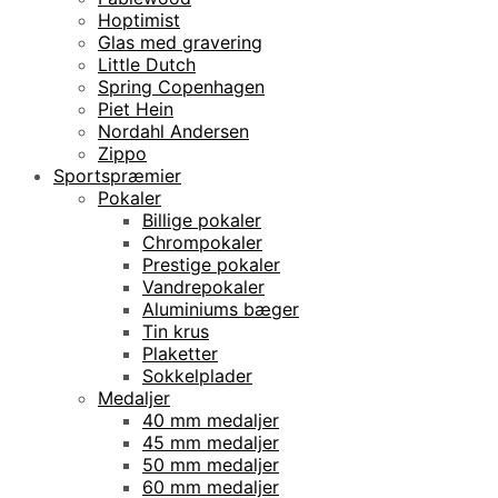
Hoptimist
Glas med gravering
Little Dutch
Spring Copenhagen
Piet Hein
Nordahl Andersen
Zippo
Sportspræmier
Pokaler
Billige pokaler
Chrompokaler
Prestige pokaler
Vandrepokaler
Aluminiums bæger
Tin krus
Plaketter
Sokkelplader
Medaljer
40 mm medaljer
45 mm medaljer
50 mm medaljer
60 mm medaljer