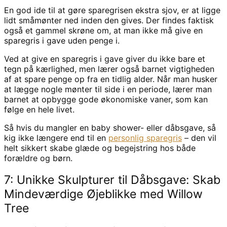
En god ide til at gøre sparegrisen ekstra sjov, er at ligge
lidt småmønter ned inden den gives. Der findes faktisk
også et gammel skrøne om, at man ikke må give en
sparegris i gave uden penge i.
Ved at give en sparegris i gave giver du ikke bare et
tegn på kærlighed, men lærer også barnet vigtigheden
af at spare penge op fra en tidlig alder. Når man husker
at lægge nogle mønter til side i en periode, lærer man
barnet at opbygge gode økonomiske vaner, som kan
følge en hele livet.
Så hvis du mangler en baby shower- eller dåbsgave, så
kig ikke længere end til en
personlig sparegris
– den vil
helt sikkert skabe glæde og begejstring hos både
forældre og børn.
7: Unikke Skulpturer til Dåbsgave: Skab
Mindeværdige Øjeblikke med Willow
Tree