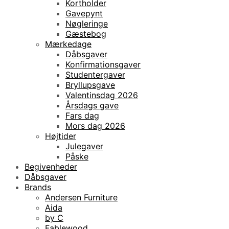
Kortholder
Gavepynt
Nøgleringe
Gæstebog
Mærkedage
Dåbsgaver
Konfirmationsgaver
Studentergaver
Bryllupsgave
Valentinsdag 2026
Årsdags gave
Fars dag
Mors dag 2026
Højtider
Julegaver
Påske
Begivenheder
Dåbsgaver
Brands
Andersen Furniture
Aida
by C
Fablewood