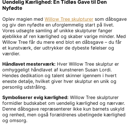
Uendelig Kærlighed: En Tidløs Gave til Den
Nyfødte
Oplev magien med
Willow Tree skulpturer
som dåbsgave
og giv den nyfødte en uforglemmelig start på livet.
Vores udsøgte samling af unikke skulpturer fanger
øjeblikke af ren kærlighed og skaber varige minder. Med
Willow Tree får du mere end blot en dåbsgave – du får
et kunstværk, der udtrykker de dybeste følelser og
værdier.
Håndlavet mesterværk:
Hver Willow Tree skulptur er
omhyggeligt håndlavet af kunstneren Susan Lordi.
Hendes dedikation og talent skinner igennem i hvert
eneste detalje, hvilket giver hver skulptur en unik og
personlig udstråling.
Symboliserer evig kærlighed:
Willow Tree skulpturer
formidler budskabet om uendelig kærlighed og nærvær.
Denne dåbsgave repræsenterer ikke kun barnets uskyld
og renhed, men også forældrenes ubetingede kærlighed
og omsorg.