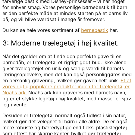
farverige bestik med Disney-prinsesser – vi har noget
for enhver smag. Vores personlige børnebestik til børn
er den perfekte måde at mindes starten på et barns liv
på, og vil blive værdsat i mange år fremover.
Du kan se hele vores sortiment af
børnebestik
her.
3: Moderne trælegetøj i høj kvalitet.
Når det gælder om at finde den perfekte gave til en
barnedåb, er trælegetøj et rigtigt godt bud. Ikke alene
giver trælegetøjet en unik og særlig værdi til barnets
læringsoplevelse, men det kan også personliggøres med
en personlig gravering, hvilken gør gaven helt unik.
Et af
vores rigtig populære produkter inden for trælegetøj er
Noahs ark.
Noahs ark kan graveres med barnets navn,
og er et stykke legetøj i høj kvalitet, med masser er sjov
leg i vente.
Desuden er trælegetøj normalt også tidløst i sin natur,
hvilket gør det velegnet til børn i alle aldre. De er også
mere robuste og bæredygtige end f.eks. plastiklegetøj
som oftest har skarpe kanter, hvilket gør trælegetøj