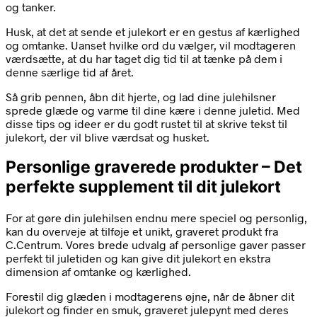
og tanker.
Husk, at det at sende et julekort er en gestus af kærlighed
og omtanke. Uanset hvilke ord du vælger, vil modtageren
værdsætte, at du har taget dig tid til at tænke på dem i
denne særlige tid af året.
Så grib pennen, åbn dit hjerte, og lad dine julehilsner
sprede glæde og varme til dine kære i denne juletid. Med
disse tips og ideer er du godt rustet til at skrive tekst til
julekort, der vil blive værdsat og husket.
Personlige graverede produkter – Det
perfekte supplement til dit julekort
For at gøre din julehilsen endnu mere speciel og personlig,
kan du overveje at tilføje et unikt, graveret produkt fra
C.Centrum. Vores brede udvalg af personlige gaver passer
perfekt til juletiden og kan give dit julekort en ekstra
dimension af omtanke og kærlighed.
Forestil dig glæden i modtagerens øjne, når de åbner dit
julekort og finder en smuk, graveret julepynt med deres