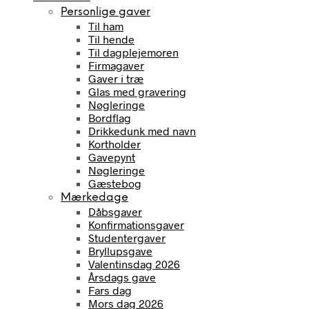
Personlige gaver
Til ham
Til hende
Til dagplejemoren
Firmagaver
Gaver i træ
Glas med gravering
Nøgleringe
Bordflag
Drikkedunk med navn
Kortholder
Gavepynt
Nøgleringe
Gæstebog
Mærkedage
Dåbsgaver
Konfirmationsgaver
Studentergaver
Bryllupsgave
Valentinsdag 2026
Årsdags gave
Fars dag
Mors dag 2026