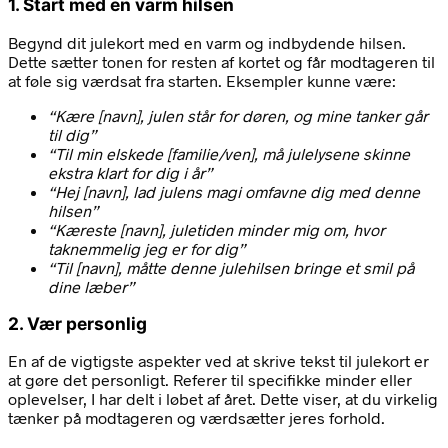
1. Start med en varm hilsen
Begynd dit julekort med en varm og indbydende hilsen.
Dette sætter tonen for resten af kortet og får modtageren til
at føle sig værdsat fra starten. Eksempler kunne være:
“Kære [navn], julen står for døren, og mine tanker går
til dig”
“Til min elskede [familie/ven], må julelysene skinne
ekstra klart for dig i år”
“Hej [navn], lad julens magi omfavne dig med denne
hilsen”
“Kæreste [navn], juletiden minder mig om, hvor
taknemmelig jeg er for dig”
“Til [navn], måtte denne julehilsen bringe et smil på
dine læber”
2. Vær personlig
En af de vigtigste aspekter ved at skrive tekst til julekort er
at gøre det personligt. Referer til specifikke minder eller
oplevelser, I har delt i løbet af året. Dette viser, at du virkelig
tænker på modtageren og værdsætter jeres forhold.