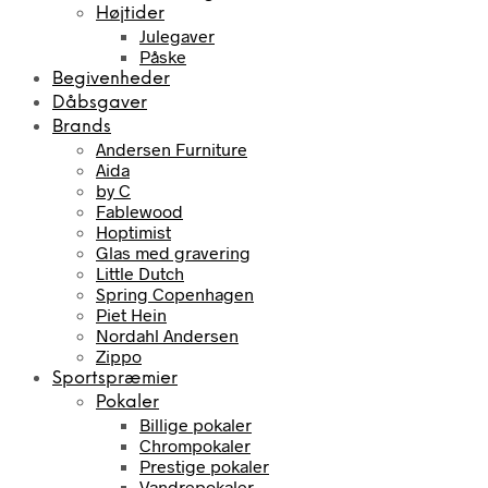
Højtider
Julegaver
Påske
Begivenheder
Dåbsgaver
Brands
Andersen Furniture
Aida
by C
Fablewood
Hoptimist
Glas med gravering
Little Dutch
Spring Copenhagen
Piet Hein
Nordahl Andersen
Zippo
Sportspræmier
Pokaler
Billige pokaler
Chrompokaler
Prestige pokaler
Vandrepokaler