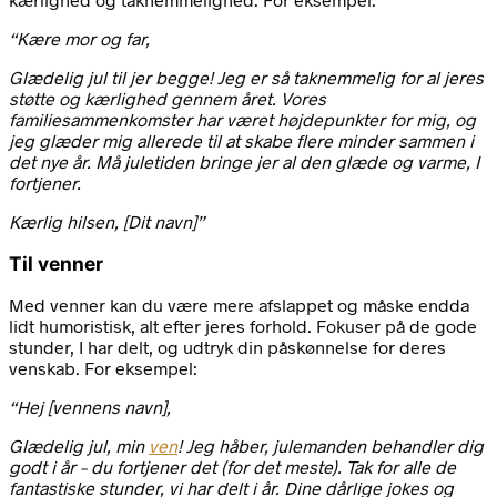
“Kære mor og far,
Glædelig jul til jer begge! Jeg er så taknemmelig for al jeres
støtte og kærlighed gennem året. Vores
familiesammenkomster har været højdepunkter for mig, og
jeg glæder mig allerede til at skabe flere minder sammen i
det nye år. Må juletiden bringe jer al den glæde og varme, I
fortjener.
Kærlig hilsen, [Dit navn]”
Til venner
Med venner kan du være mere afslappet og måske endda
lidt humoristisk, alt efter jeres forhold. Fokuser på de gode
stunder, I har delt, og udtryk din påskønnelse for deres
venskab. For eksempel:
“Hej [vennens navn],
Glædelig jul, min
ven
! Jeg håber, julemanden behandler dig
godt i år – du fortjener det (for det meste). Tak for alle de
fantastiske stunder, vi har delt i år. Dine dårlige jokes og