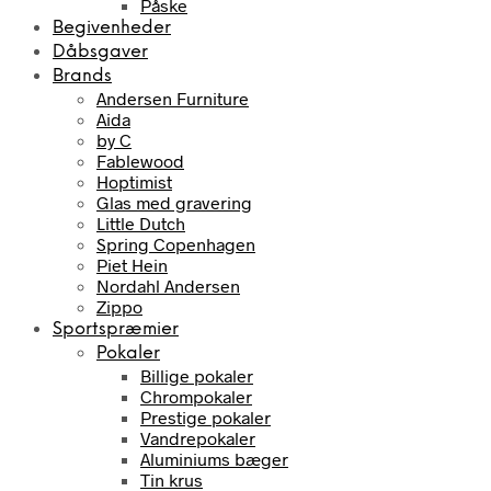
Påske
Begivenheder
Dåbsgaver
Brands
Andersen Furniture
Aida
by C
Fablewood
Hoptimist
Glas med gravering
Little Dutch
Spring Copenhagen
Piet Hein
Nordahl Andersen
Zippo
Sportspræmier
Pokaler
Billige pokaler
Chrompokaler
Prestige pokaler
Vandrepokaler
Aluminiums bæger
Tin krus