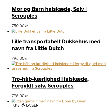
Mor og Barn halskæde, Sølv |
Scrouples
750,00
kr.
Lille transportabelt Dukkehus med
navn fra Little Dutch
795,00
kr.
Tro-håb-kærlighed Halskæde,
Forgyldt sølv, Scrouples
795,00
kr.
IKKE PÅ LAGER