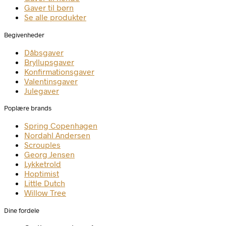
Gaver til børn
Se alle produkter
Begivenheder
Dåbsgaver
Bryllupsgaver
Konfirmationsgaver
Valentinsgaver
Julegaver
Poplære brands
Spring Copenhagen
Nordahl Andersen
Scrouples
Georg Jensen
Lykketrold
Hoptimist
Little Dutch
Willow Tree
Dine fordele