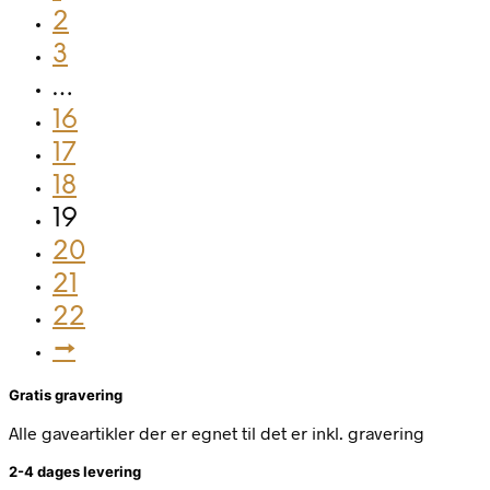
2
3
…
16
17
18
19
20
21
22
→
Gratis gravering
Alle gaveartikler der er egnet til det er inkl. gravering
2-4 dages levering