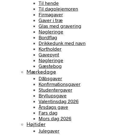
Til hende
Til dagplejemoren
Firmagaver
Gaver i træ
Glas med gravering
Nøgleringe
Bordflag
Drikkedunk med navn
Kortholder
Gavepynt
Nøgleringe
Gæstebog
Mærkedage
Dåbsgaver
Konfirmationsgaver
Studentergaver
Bryllupsgave
Valentinsdag 2026
Årsdags gave
Fars dag
Mors dag 2026
Højtider
Julegaver