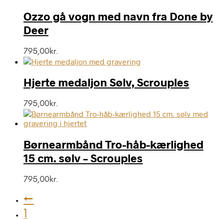
Ozzo gå vogn med navn fra Done by
Deer
795,00
kr.
Hjerte medaljon Sølv, Scrouples
795,00
kr.
Børnearmbånd Tro-håb-kærlighed
15 cm. sølv – Scrouples
795,00
kr.
←
1