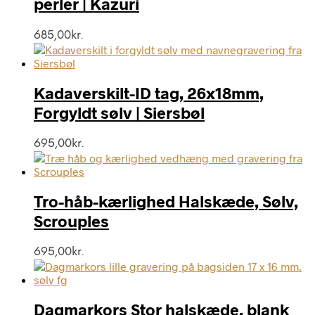
perler | Kazuri
685,00
kr.
Kadaverskilt-ID tag, 26x18mm,
Forgyldt sølv | Siersbøl
695,00
kr.
Tro-håb-kærlighed Halskæde, Sølv,
Scrouples
695,00
kr.
Dagmarkors Stor halskæde, blank