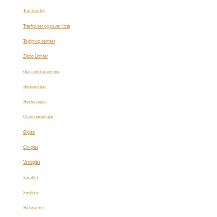
Træ legetøj
Træfigurer og gaver i træ
Tøjdyr og bamser
Zippo Lighter
Glas med gravering
Rødvinsglas
Hvidvinsglas
Champagneglas
Ølglas
Gin glas
Vandglas
Karafler
Smykker
Halskæder