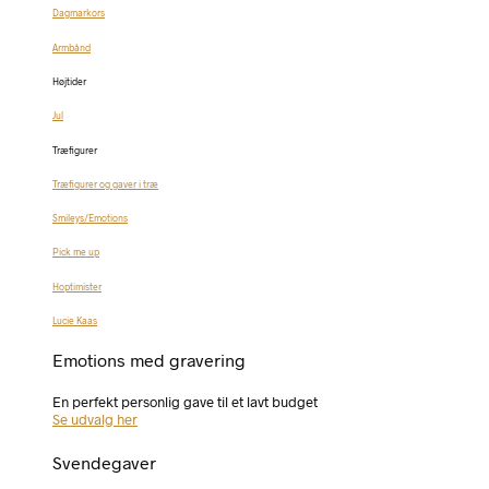
Dagmarkors
Armbånd
Højtider
Jul
Træfigurer
Træfigurer og gaver i træ
Smileys/Emotions
Pick me up
Hoptimister
Lucie Kaas
Emotions med gravering
En perfekt personlig gave til et lavt budget
Se udvalg her
Svendegaver