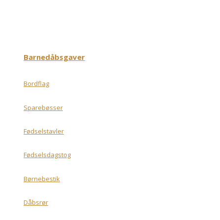
Barnedåbsgaver
Bordflag
Sparebøsser
Fødselstavler
Fødselsdagstog
Børnebestik
Dåbsrør