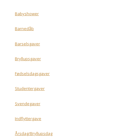
Babyshower
Barnedåb
Barselsgaver
Bryllupsgaver
Fødselsdagsgaver
Studentergaver
Svendegaver
Indflyttergave
Årsdag/Bryllupsdag