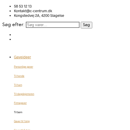
58 53 12 13
Kontakt@c-centrum.dk
Kongstedvej 2A, 4200 Slagelse
Søg efter:
Søg
Gaveideer
Personlige gaver
Til hende
Til ham
Til dagplejemoren
Firmagaver
Til børn
Gaver til 1 årig