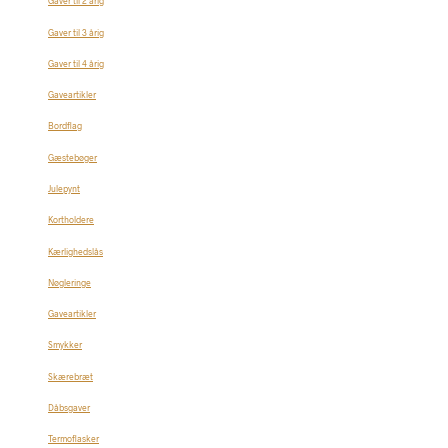
Gaver til 2 årig
Gaver til 3 årig
Gaver til 4 årig
Gaveartikler
Bordflag
Gæstebøger
Julepynt
Kortholdere
Kærlighedslås
Nøgleringe
Gaveartikler
Smykker
Skærebræt
Dåbsgaver
Termoflasker