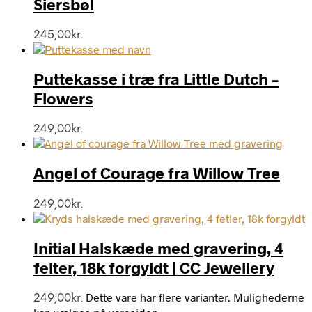
Siersbøl
245,00
kr.
Puttekasse i træ fra Little Dutch –
Flowers
249,00
kr.
Angel of Courage fra Willow Tree
249,00
kr.
Initial Halskæde med gravering, 4
felter, 18k forgyldt | CC Jewellery
Dette vare har flere varianter. Mulighederne
249,00
kr.