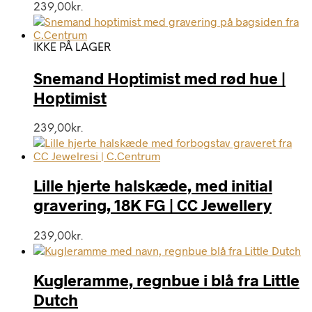
239,00
kr.
IKKE PÅ LAGER
Snemand Hoptimist med rød hue |
Hoptimist
239,00
kr.
Lille hjerte halskæde, med initial
gravering, 18K FG | CC Jewellery
239,00
kr.
Kugleramme, regnbue i blå fra Little
Dutch