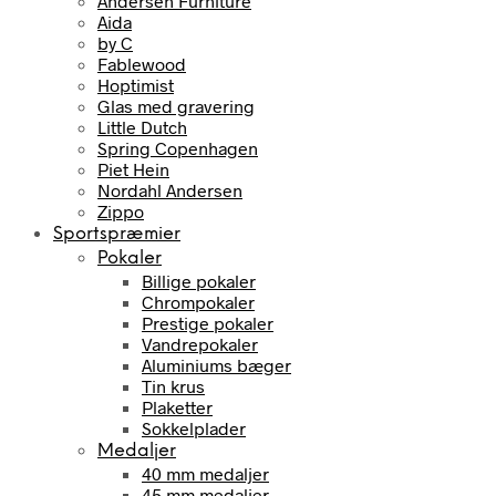
Andersen Furniture
Aida
by C
Fablewood
Hoptimist
Glas med gravering
Little Dutch
Spring Copenhagen
Piet Hein
Nordahl Andersen
Zippo
Sportspræmier
Pokaler
Billige pokaler
Chrompokaler
Prestige pokaler
Vandrepokaler
Aluminiums bæger
Tin krus
Plaketter
Sokkelplader
Medaljer
40 mm medaljer
45 mm medaljer