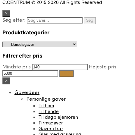
C.CENTRUM © 2015-2026 All Rights Reserved
×
Søg efter:
Søg
Produktkategorier
Filtrer efter pris
Mindste pris
Højeste pris
Filter
×
Gaveideer
Personlige gaver
Til ham
Til hende
Til dagplejemoren
Firmagaver
Gaver i træ
Glas med gravering