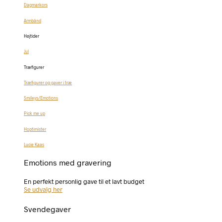
Dagmarkors
Armbånd
Højtider
Jul
Træfigurer
Træfigurer og gaver i træ
Smileys/Emotions
Pick me up
Hoptimister
Lucie Kaas
Emotions med gravering
En perfekt personlig gave til et lavt budget
Se udvalg her
Svendegaver