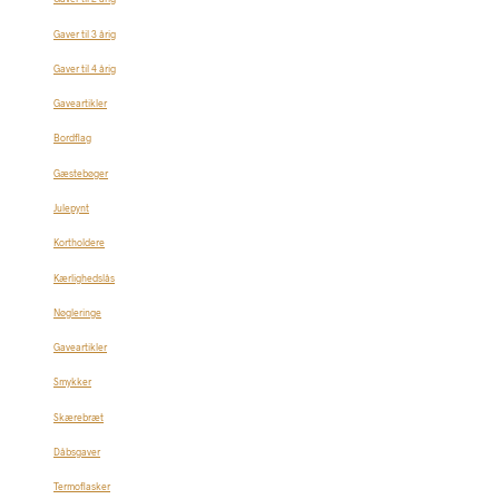
Gaver til 3 årig
Gaver til 4 årig
Gaveartikler
Bordflag
Gæstebøger
Julepynt
Kortholdere
Kærlighedslås
Nøgleringe
Gaveartikler
Smykker
Skærebræt
Dåbsgaver
Termoflasker