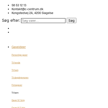
58 53 12 13
Kontakt@c-centrum.dk
Kongstedvej 2A, 4200 Slagelse
Søg efter:
Søg
Gaveideer
Personlige gaver
Til hende
Til ham
Til dagplejemoren
Firmagaver
Til børn
Gaver til 1 årig
Gaver til 2 årig