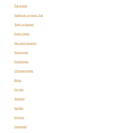
Træ legetøj
Træfigurer og gaver i træ
Tøjdyr og bamser
Zippo Lighter
Glas med gravering
Rødvinsglas
Hvidvinsglas
Champagneglas
Ølglas
Gin glas
Vandglas
Karafler
Smykker
Halskæder