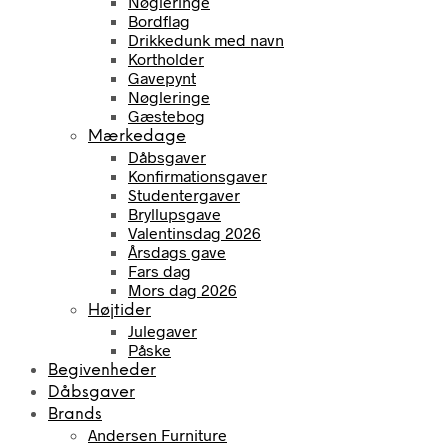
Nøgleringe
Bordflag
Drikkedunk med navn
Kortholder
Gavepynt
Nøgleringe
Gæstebog
Mærkedage
Dåbsgaver
Konfirmationsgaver
Studentergaver
Bryllupsgave
Valentinsdag 2026
Årsdags gave
Fars dag
Mors dag 2026
Højtider
Julegaver
Påske
Begivenheder
Dåbsgaver
Brands
Andersen Furniture