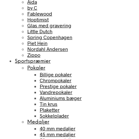
Aida
by C
Fablewood
Hoptimist
Glas med gravering
Little Dutch
Spring Copenhagen
Piet Hein
Nordahl Andersen
Zippo
Sportspræmier
Pokaler
Billige pokaler
Chrompokaler
Prestige pokaler
Vandrepokaler
Aluminiums bæger
Tin krus
Plaketter
Sokkelplader
Medaljer
40 mm medaljer
45 mm medaljer