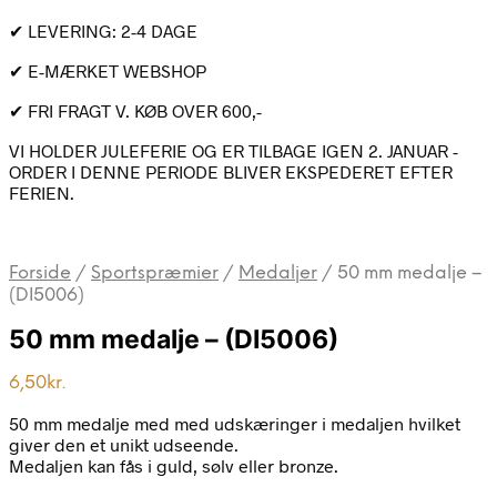
✔ LEVERING: 2-4 DAGE
✔ E-MÆRKET WEBSHOP
✔ FRI FRAGT V. KØB OVER 600,-
VI HOLDER JULEFERIE OG ER TILBAGE IGEN 2. JANUAR -
ORDER I DENNE PERIODE BLIVER EKSPEDERET EFTER
FERIEN.
Forside
/
Sportspræmier
/
Medaljer
/
50 mm medalje –
(DI5006)
50 mm medalje – (DI5006)
6,50
kr.
50 mm medalje med med udskæringer i medaljen hvilket
giver den et unikt udseende.
Medaljen kan fås i guld, sølv eller bronze.