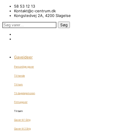
58 53 12 13
Kontakt@c-centrum.dk
Kongstedvej 2A, 4200 Slagelse
Søg
Søg
efter:
Gaveideer
Personlige gaver
Til hende
Til ham
Til dagplejemoren
Firmagaver
Til børn
Gaver til 1 årig
Gaver til 2 årig