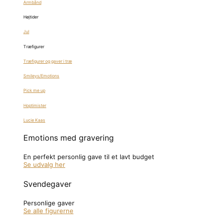
Armbånd
Højtider
Jul
Træfigurer
Træfigurer og gaver i træ
Smileys/Emotions
Pick me up
Hoptimister
Lucie Kaas
Emotions med gravering
En perfekt personlig gave til et lavt budget
Se udvalg her
Svendegaver
Personlige gaver
Se alle figurerne