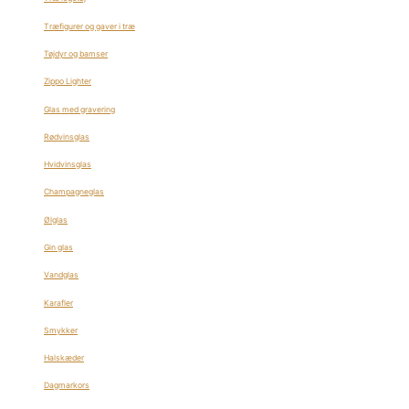
Træfigurer og gaver i træ
Tøjdyr og bamser
Zippo Lighter
Glas med gravering
Rødvinsglas
Hvidvinsglas
Champagneglas
Ølglas
Gin glas
Vandglas
Karafler
Smykker
Halskæder
Dagmarkors