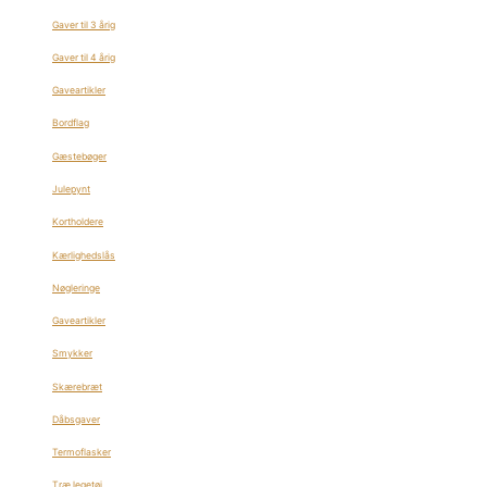
Gaver til 3 årig
Gaver til 4 årig
Gaveartikler
Bordflag
Gæstebøger
Julepynt
Kortholdere
Kærlighedslås
Nøgleringe
Gaveartikler
Smykker
Skærebræt
Dåbsgaver
Termoflasker
Træ legetøj