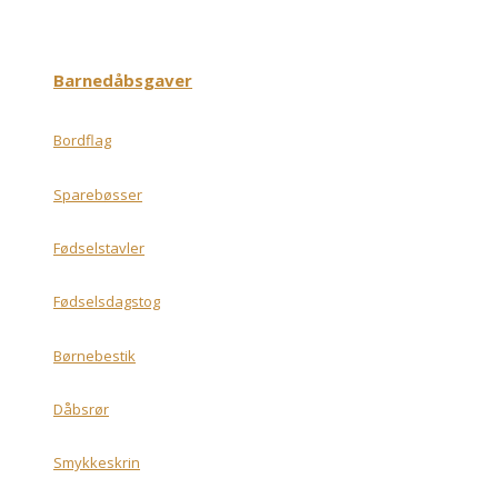
Barnedåbsgaver
Bordflag
Sparebøsser
Fødselstavler
Fødselsdagstog
Børnebestik
Dåbsrør
Smykkeskrin