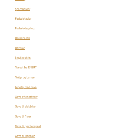
Sparebøsser
Fødselstavler
Fødselsdagstog
Børnebestik
Dåbsrør
Smykkeskrin
Træsut fra ENSUT
Tøjdyr og bamser
Legetøj med navn
Gave efter erhverv
Gave til elektriker
Gave til frisør
Gave til fysioterapeut
Gave til ingeniør