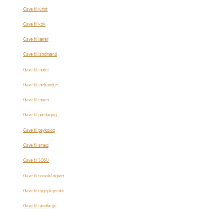
Gave til jurist
Gave til kok
Gave til lærer
Gave til landmand
Gave til maler
Gave til mekaniker
Gave til murer
Gave til pædagog
Gave til psykolog
Gave til smed
Gave til SOSU
Gave til socialrådgiver
Gave til sygeplejerske
Gave til tandlæge