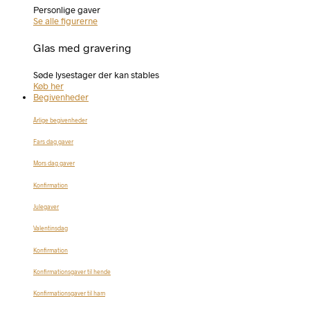
Personlige gaver
Se alle figurerne
Glas med gravering
Søde lysestager der kan stables
Køb her
Begivenheder
Årlige begivenheder
Fars dag gaver
Mors dag gaver
Konfirmation
Julegaver
Valentinsdag
Konfirmation
Konfirmationsgaver til hende
Konfirmationsgaver til ham