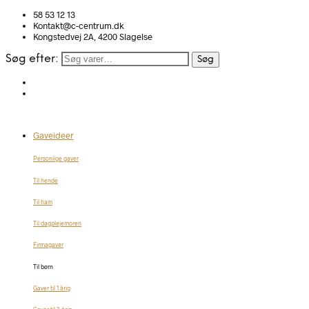
58 53 12 13
Kontakt@c-centrum.dk
Kongstedvej 2A, 4200 Slagelse
Søg efter:
Søg
Gaveideer
Personlige gaver
Til hende
Til ham
Til dagplejemoren
Firmagaver
Til børn
Gaver til 1 årig