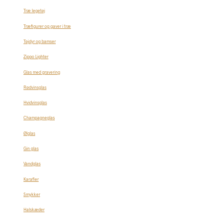
Træ legetøj
Træfigurer og gaver i træ
Tøjdyr og bamser
Zippo Lighter
Glas med gravering
Rødvinsglas
Hvidvinsglas
Champagneglas
Ølglas
Gin glas
Vandglas
Karafler
Smykker
Halskæder