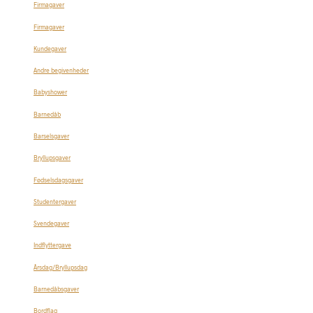
Firmagaver
Firmagaver
Kundegaver
Andre begivenheder
Babyshower
Barnedåb
Barselsgaver
Bryllupsgaver
Fødselsdagsgaver
Studentergaver
Svendegaver
Indflyttergave
Årsdag/Bryllupsdag
Barnedåbsgaver
Bordflag