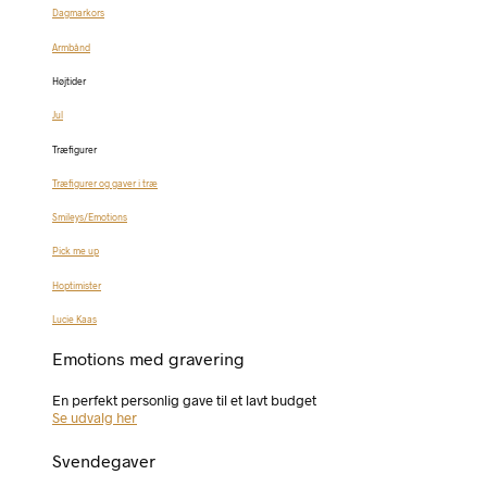
Dagmarkors
Armbånd
Højtider
Jul
Træfigurer
Træfigurer og gaver i træ
Smileys/Emotions
Pick me up
Hoptimister
Lucie Kaas
Emotions med gravering
En perfekt personlig gave til et lavt budget
Se udvalg her
Svendegaver