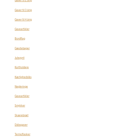
Gaver til 2 årig
Gaver til 3 årig
Gaver til 4 årig
Gaveartikler
Bordflag
Gæstebøger
Julepynt
Kortholdere
Kærlighedslås
Nøgleringe
Gaveartikler
Smykker
Skærebræt
Dåbsgaver
Termoflasker