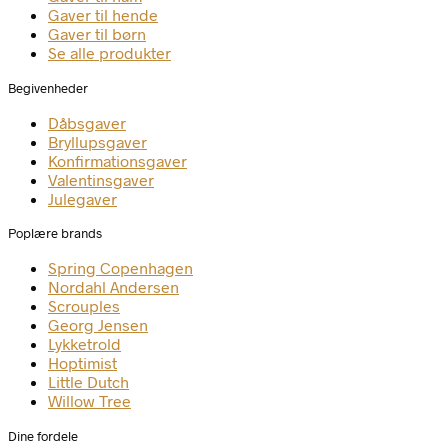
Gaver til hende
Gaver til børn
Se alle produkter
Begivenheder
Dåbsgaver
Bryllupsgaver
Konfirmationsgaver
Valentinsgaver
Julegaver
Poplære brands
Spring Copenhagen
Nordahl Andersen
Scrouples
Georg Jensen
Lykketrold
Hoptimist
Little Dutch
Willow Tree
Dine fordele