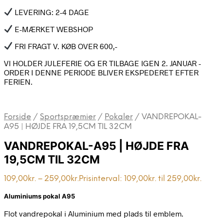
LEVERING: 2-4 DAGE
E-MÆRKET WEBSHOP
FRI FRAGT V. KØB OVER 600,-
VI HOLDER JULEFERIE OG ER TILBAGE IGEN 2. JANUAR -
ORDER I DENNE PERIODE BLIVER EKSPEDERET EFTER
FERIEN.
Forside
/
Sportspræmier
/
Pokaler
/
VANDREPOKAL-
A95 | HØJDE FRA 19,5CM TIL 32CM
VANDREPOKAL-A95 | HØJDE FRA
19,5CM TIL 32CM
109,00
kr.
–
259,00
kr.
Prisinterval: 109,00kr. til 259,00kr.
Aluminiums pokal A95
Flot vandrepokal i Aluminium med plads til emblem.