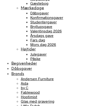
Gæstebog
Mærkedage
Dåbsgaver
Konfirmationsgaver
Studentergaver
Bryllupsgave
Valentinsdag 2026
Årsdags gave
Fars dag
Mors dag 2026
Højtider
Julegaver
Påske
Begivenheder
Dåbsgaver
Brands
Andersen Furniture
Aida
by C
Fablewood
Hoptimist
Glas med gravering
Little Dutch