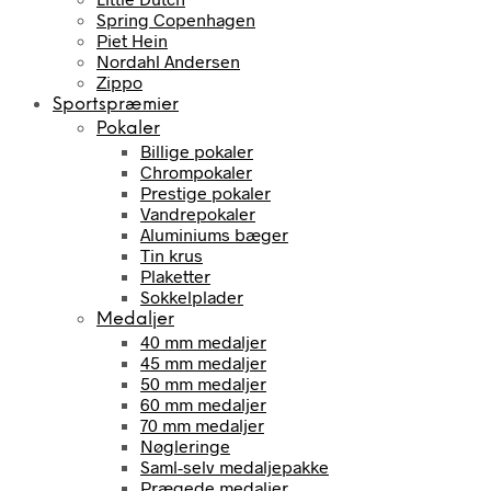
Spring Copenhagen
Piet Hein
Nordahl Andersen
Zippo
Sportspræmier
Pokaler
Billige pokaler
Chrompokaler
Prestige pokaler
Vandrepokaler
Aluminiums bæger
Tin krus
Plaketter
Sokkelplader
Medaljer
40 mm medaljer
45 mm medaljer
50 mm medaljer
60 mm medaljer
70 mm medaljer
Nøgleringe
Saml-selv medaljepakke
Prægede medaljer