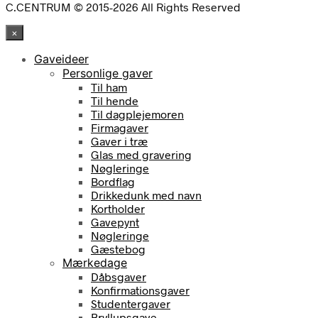
C.CENTRUM © 2015-2026 All Rights Reserved
×
Gaveideer
Personlige gaver
Til ham
Til hende
Til dagplejemoren
Firmagaver
Gaver i træ
Glas med gravering
Nøgleringe
Bordflag
Drikkedunk med navn
Kortholder
Gavepynt
Nøgleringe
Gæstebog
Mærkedage
Dåbsgaver
Konfirmationsgaver
Studentergaver
Bryllupsgave