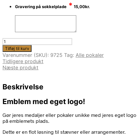
*
Gravering på sokkelplade
15,00
kr.
Chrompokal
-
Tilføj til kurv
9725
Varenummer (SKU):
9725
Tag:
Alle pokaler
|
Tidligere produkt
Højde
Næste produkt
fra
24,5cm
til
Beskrivelse
30,5cm
antal
Emblem med eget logo!
Gør jeres medaljer eller pokaler unikke med jeres eget logo
på emblemets plads.
Dette er en flot løsning til stævner eller arrangementer.