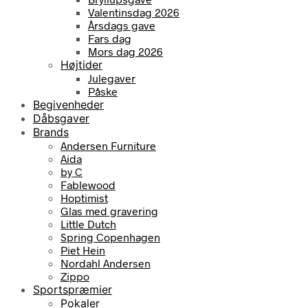
Valentinsdag 2026
Årsdags gave
Fars dag
Mors dag 2026
Højtider
Julegaver
Påske
Begivenheder
Dåbsgaver
Brands
Andersen Furniture
Aida
by C
Fablewood
Hoptimist
Glas med gravering
Little Dutch
Spring Copenhagen
Piet Hein
Nordahl Andersen
Zippo
Sportspræmier
Pokaler