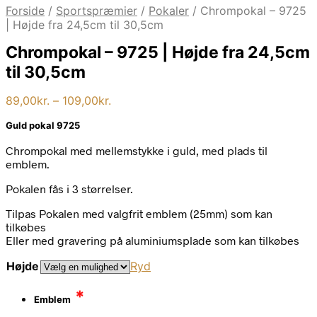
Forside
/
Sportspræmier
/
Pokaler
/
Chrompokal – 9725
| Højde fra 24,5cm til 30,5cm
Chrompokal – 9725 | Højde fra 24,5cm
til 30,5cm
Prisinterval:
89,00
kr.
–
109,00
kr.
89,00kr.
Guld pokal 9725
til
109,00kr.
Chrompokal med mellemstykke i guld, med plads til
emblem.
Pokalen fås i 3 størrelser.
Tilpas Pokalen med valgfrit emblem (25mm) som kan
tilkøbes
Eller med gravering på aluminiumsplade som kan tilkøbes
Højde
Ryd
*
Emblem