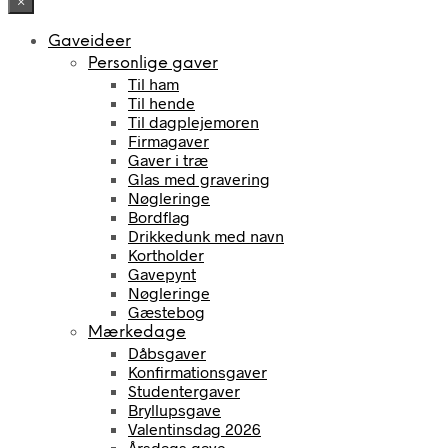
×
Gaveideer
Personlige gaver
Til ham
Til hende
Til dagplejemoren
Firmagaver
Gaver i træ
Glas med gravering
Nøgleringe
Bordflag
Drikkedunk med navn
Kortholder
Gavepynt
Nøgleringe
Gæstebog
Mærkedage
Dåbsgaver
Konfirmationsgaver
Studentergaver
Bryllupsgave
Valentinsdag 2026
Årsdags gave