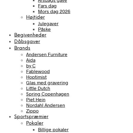
Fars dag
Mors dag 2026
Højtider
Julegaver
Påske
Begivenheder
Dåbsgaver
Brands
Andersen Furniture
Aida
by C
Fablewood
Hoptimist
Glas med gravering
Little Dutch
Spring Copenhagen
Piet Hein
Nordahl Andersen
Zippo
Sportspræmier
Pokaler
Billige pokaler