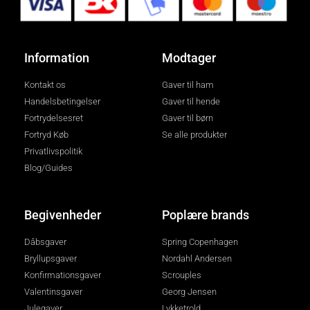
Information
Modtager
Kontakt os
Gaver til ham
Handelsbetingelser
Gaver til hende
Fortrydelsesret
Gaver til børn
Fortryd Køb
Se alle produkter
Privatlivspolitik
Blog/Guides
Begivenheder
Poplære brands
Dåbsgaver
Spring Copenhagen
Bryllupsgaver
Nordahl Andersen
Konfirmationsgaver
Scrouples
Valentinsgaver
Georg Jensen
Julegaver
Lykketrold