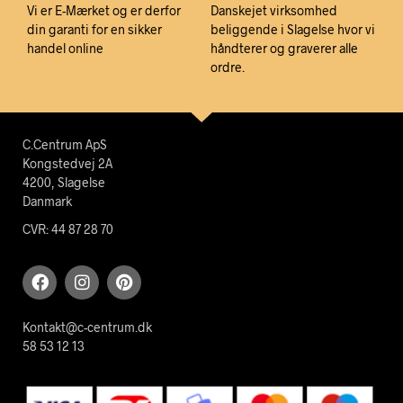
Vi er E-Mærket og er derfor
Danskejet virksomhed
din garanti for en sikker
beliggende i Slagelse hvor vi
handel online
håndterer og graverer alle
ordre.
C.Centrum ApS
Kongstedvej 2A
4200, Slagelse
Danmark
CVR: 44 87 28 70
Kontakt@c-centrum.dk
58 53 12 13