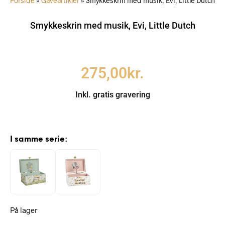
Forside
»
Gaveartikler
»
Smykkeskrin med musik, Evi, Little Dutch
Smykkeskrin med musik, Evi, Little Dutch
275,00
kr.
Inkl. gratis gravering
I samme serie:
På lager