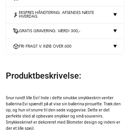
EKSPRES HÅNDTERING: AFSENDES NÆSTE
▼
HVERDAG
GRATIS GRAVERING: VÆRDI 300,-
▼
FRI FRAGT V. KØB OVER 600
▼
Produktbeskrivelse:
Snur rundt lille Evi! Inde i dette smukke smykkeskrin venter
ballerina Evi spændt på at vise sin ballerina pirouette. Træk den
op, og hun vil snurre til den søde vuggevise. Dette er det
perfekte sted at opbevare smykker og små souvenirs.
Smykkeskrinet er dekoreret med Blomster design og indeni er
der et lille spejl.