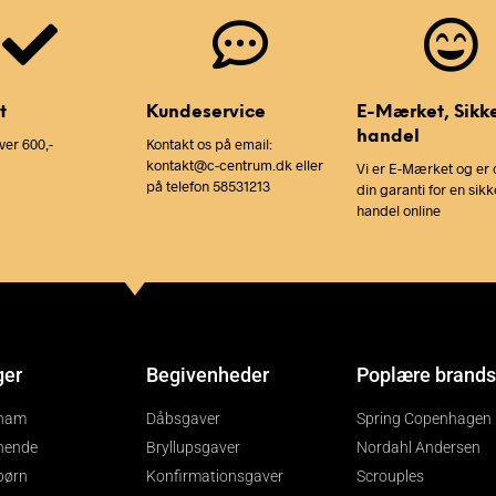
t
Kundeservice
E-Mærket, Sikk
handel
ver 600,-
Kontakt os på email:
kontakt@c-centrum.dk eller
Vi er E-Mærket og er 
på telefon 58531213
din garanti for en sikk
handel online
ger
Begivenheder
Poplære brands
 ham
Dåbsgaver
Spring Copenhagen
 hende
Bryllupsgaver
Nordahl Andersen
 børn
Konfirmationsgaver
Scrouples