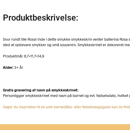
Produktbeskrivelse:
Snur rundt lille Rosa! Inde i dette smukke smykkeskrin venter ballerina Rosa s
sted at opbevare smykker og små souvenirs. Smykkeskrinet er dekoreret med 
Produktmål: 8,7×11,7×14,9
Alder:
3+ År
Gratis gravering af navn på smykkeskrinet:
Personliggør smykkeskrinet med navn på barnet og evt. fødselsdato, hvilket
Søger du inspiration til en unik barnedåbs- eller fødselsdagsgave kan du fin