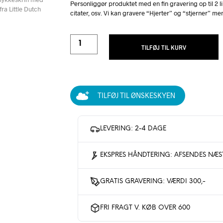
Personliggør produktet med en fin gravering op til 2 l
citater, osv. Vi kan gravere “Hjerter” og “stjerner” me
TILFØJ TIL KURV
TILFØJ TIL ØNSKESKYEN
LEVERING: 2-4 DAGE
EKSPRES HÅNDTERING: AFSENDES NÆ
GRATIS GRAVERING: VÆRDI 300,-
FRI FRAGT V. KØB OVER 600