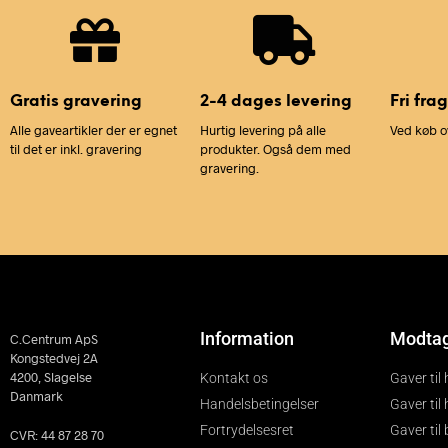
Gratis gravering
2-4 dages levering
Fri frag
Alle gaveartikler der er egnet
Hurtig levering på alle
Ved køb o
til det er inkl. gravering
produkter. Også dem med
gravering.
Information
Modta
C.Centrum ApS
Kongstedvej 2A
4200, Slagelse
Kontakt os
Gaver til
Danmark
Handelsbetingelser
Gaver til
Fortrydelsesret
Gaver til
CVR: 44 87 28 70