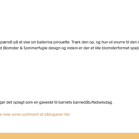
pændt på at vise sin ballerina pirouette. Træk den op, og hun vil snurre til den
Blomster & Sommerfugle design og indeni er der et lille blomsterformet spejl
 gør det oplagt som en gaveidé til barnets barnedåb/fødselsdag.
de hele vores sortiment af dåbsgaver her.