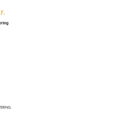
r.
ering
ERING.