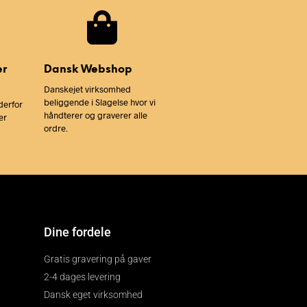
er
Dansk Webshop
Danskejet virksomhed
beliggende i Slagelse hvor vi
derfor
håndterer og graverer alle
er
ordre.
Dine fordele
Gratis gravering på gaver
2-4 dages levering
Dansk eget virksomhed