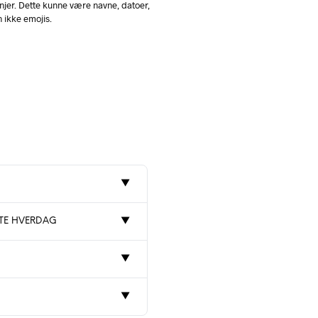
injer. Dette kunne være navne, datoer,
n ikke emojis.
▼
STE HVERDAG
▼
▼
▼