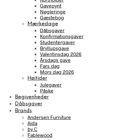
Gavepynt
Nøgleringe
Gæstebog
Mærkedage
Dåbsgaver
Konfirmationsgaver
Studentergaver
Bryllupsgave
Valentinsdag 2026
Årsdags gave
Fars dag
Mors dag 2026
Højtider
Julegaver
Påske
Begivenheder
Dåbsgaver
Brands
Andersen Furniture
Aida
by C
Fablewood