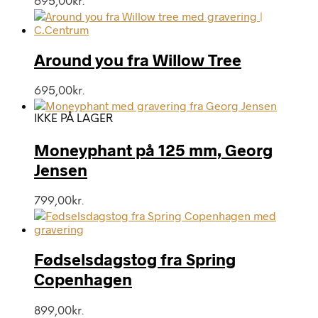
695,00
kr.
Around you fra Willow Tree
695,00
kr.
IKKE PÅ LAGER
Moneyphant på 125 mm, Georg
Jensen
799,00
kr.
Fødselsdagstog fra Spring
Copenhagen
899,00
kr.