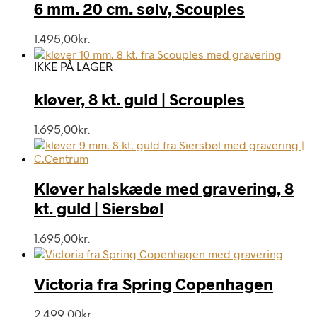
6 mm. 20 cm. sølv, Scouples
1.495,00
kr.
IKKE PÅ LAGER
kløver, 8 kt. guld | Scrouples
1.695,00
kr.
Kløver halskæde med gravering, 8
kt. guld | Siersbøl
1.695,00
kr.
Victoria fra Spring Copenhagen
2.499,00
kr.