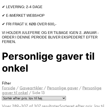
✔ LEVERING: 2-4 DAGE
✔ E-MÆRKET WEBSHOP
✔ FRI FRAGT V. KØB OVER 600,-
VI HOLDER JULEFERIE OG ER TILBAGE IGEN 2. JANUAR -
ORDER I DENNE PERIODE BLIVER EKSPEDERET EFTER
FERIEN.
Personlige gaver til
onkel
Filter
Forside
/
Gaveartikler
/
Personlige gaver
/
Personlige
gaver til onkel
/
Side 13
Viser 289–307 af 307 resultater
Sorteret efter pris: lav til