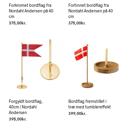
Forkromet bordflag fra
Fortinnet bordflag fra
Nordahl Andersen på 40
Nordahl Andersen på 40
cm
cm
375,00
kr.
375,00
kr.
Forgyldt bordflag,
Bordflag fremstillet i
40cm | Nordahl
træ med tumblereffekt
Andersen
399,00
kr.
395,00
kr.