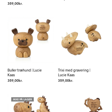
359,00
kr.
Buller træhund | Lucie
Trixi med gravering |
Kaas
Lucie Kaas
359,00
kr.
359,00
kr.
IKKE PÅ LAGER