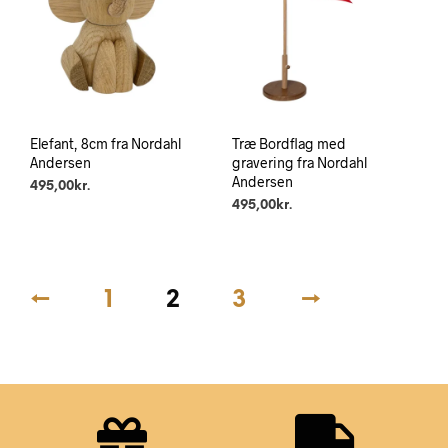
Elefant, 8cm fra Nordahl
Træ Bordflag med
Andersen
gravering fra Nordahl
Andersen
495,00
kr.
495,00
kr.
←
1
2
3
→