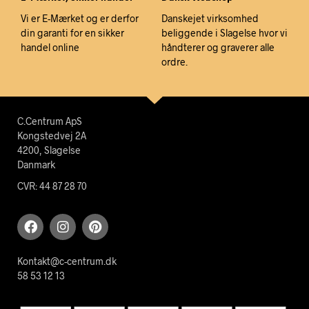
Vi er E-Mærket og er derfor
Danskejet virksomhed
din garanti for en sikker
beliggende i Slagelse hvor vi
handel online
håndterer og graverer alle
ordre.
C.Centrum ApS
Kongstedvej 2A
4200, Slagelse
Danmark
CVR: 44 87 28 70
Kontakt@c-centrum.dk
58 53 12 13