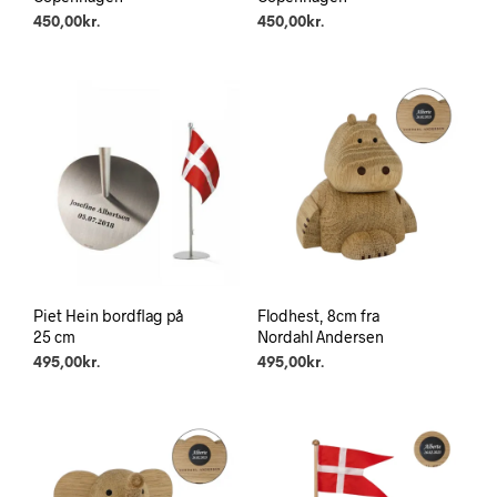
450,00
kr.
450,00
kr.
Piet Hein bordflag på
Flodhest, 8cm fra
25 cm
Nordahl Andersen
495,00
kr.
495,00
kr.