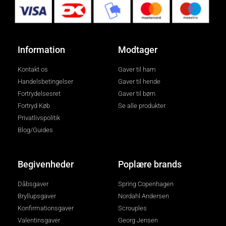
Information
Modtager
Kontakt os
Gaver til ham
Handelsbetingelser
Gaver til hende
Fortrydelsesret
Gaver til børn
Fortryd Køb
Se alle produkter
Privatlivspolitik
Blog/Guides
Begivenheder
Poplære brands
Dåbsgaver
Spring Copenhagen
Bryllupsgaver
Nordahl Andersen
Konfirmationsgaver
Scrouples
Valentinsgaver
Georg Jensen