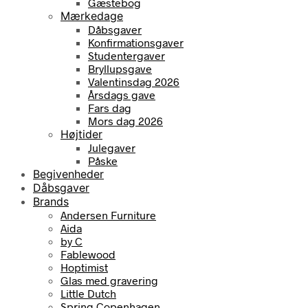
Gæstebog
Mærkedage
Dåbsgaver
Konfirmationsgaver
Studentergaver
Bryllupsgave
Valentinsdag 2026
Årsdags gave
Fars dag
Mors dag 2026
Højtider
Julegaver
Påske
Begivenheder
Dåbsgaver
Brands
Andersen Furniture
Aida
by C
Fablewood
Hoptimist
Glas med gravering
Little Dutch
Spring Copenhagen