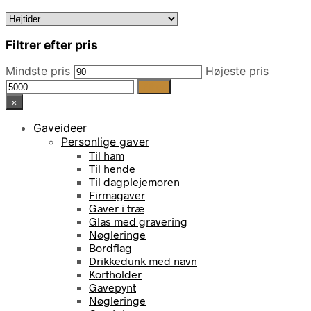
Filtrer efter pris
Mindste pris
Højeste pris
Filter
×
Gaveideer
Personlige gaver
Til ham
Til hende
Til dagplejemoren
Firmagaver
Gaver i træ
Glas med gravering
Nøgleringe
Bordflag
Drikkedunk med navn
Kortholder
Gavepynt
Nøgleringe