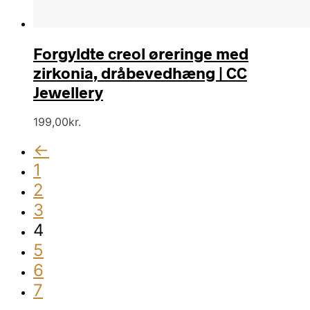
Forgyldte creol øreringe med
zirkonia, dråbevedhæng | CC
Jewellery
199,00
kr.
←
1
2
3
4
5
6
7