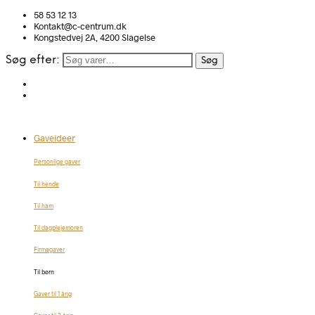
58 53 12 13
Kontakt@c-centrum.dk
Kongstedvej 2A, 4200 Slagelse
Søg efter:
Søg
Gaveideer
Personlige gaver
Til hende
Til ham
Til dagplejemoren
Firmagaver
Til børn
Gaver til 1 årig