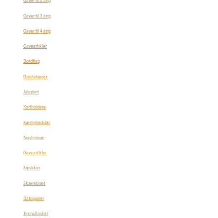
Gaver til 2 årig
Gaver til 3 årig
Gaver til 4 årig
Gaveartikler
Bordflag
Gæstebøger
Julepynt
Kortholdere
Kærlighedslås
Nøgleringe
Gaveartikler
Smykker
Skærebræt
Dåbsgaver
Termoflasker