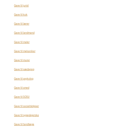
Gave til jurist
Gave til kok
Gave til lærer
Gave til landmand
Gave til maler
Gave til mekaniker
Gave til murer
Gave til pædagog
Gave til psykolog
Gave til smed
Gave til SOSU
Gave til socialrådgiver
Gave til sygeplejerske
Gave til tandlæge