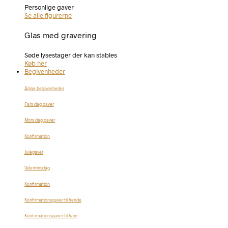
Personlige gaver
Se alle figurerne
Glas med gravering
Søde lysestager der kan stables
Køb her
Begivenheder
Årlige begivenheder
Fars dag gaver
Mors dag gaver
Konfirmation
Julegaver
Valentinsdag
Konfirmation
Konfirmationsgaver til hende
Konfirmationsgaver til ham