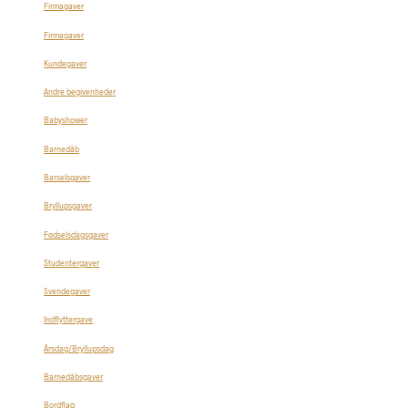
Firmagaver
Firmagaver
Kundegaver
Andre begivenheder
Babyshower
Barnedåb
Barselsgaver
Bryllupsgaver
Fødselsdagsgaver
Studentergaver
Svendegaver
Indflyttergave
Årsdag/Bryllupsdag
Barnedåbsgaver
Bordflag