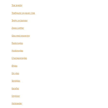
Træ legetøj
Træfigurer og gaver i træ
Tøjdyr og bamser
Zippo Lighter
Glas med gravering
Rødvinsglas
Hvidvinsglas
Champagneglas
Ølglas
Gin glas
Vandglas
Karafler
Smykker
Halskæder