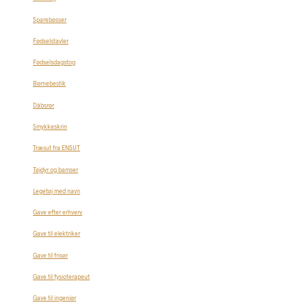
Sparebøsser
Fødselstavler
Fødselsdagstog
Børnebestik
Dåbsrør
Smykkeskrin
Træsut fra ENSUT
Tøjdyr og bamser
Legetøj med navn
Gave efter erhverv
Gave til elektriker
Gave til frisør
Gave til fysioterapeut
Gave til ingeniør