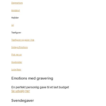
Dagmarkors
Armbånd
Højtider
Jul
Træfigurer
Træfigurer og gaver i træ
Smileys/Emotions
Pick me up
Hoptimister
Lucie Kaas
Emotions med gravering
En perfekt personlig gave til et lavt budget
Se udvalg her
Svendegaver