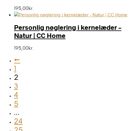
195,00
kr.
Personlig nøglering i kernelæder –
Natur | CC Home
195,00
kr.
←
1
2
3
4
5
…
24
25