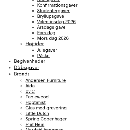
Konfirmationsgaver
Studentergaver
Bryllupsgave
Valentinsdag 2026
Årsdags gave
Fars dag
Mors dag 2026
Højtider
Julegaver
Påske
Begivenheder
Dåbsgaver
Brands
Andersen Furniture
Aida
by C
Fablewood
Hoptimist
Glas med gravering
Little Dutch
Spring Copenhagen
Piet Hein
Nordahl Andersen