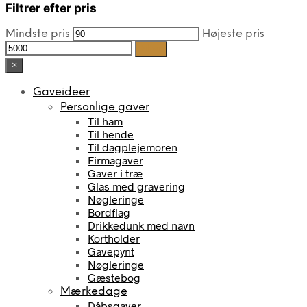
Filtrer efter pris
Mindste pris
Højeste pris
Filter
×
Gaveideer
Personlige gaver
Til ham
Til hende
Til dagplejemoren
Firmagaver
Gaver i træ
Glas med gravering
Nøgleringe
Bordflag
Drikkedunk med navn
Kortholder
Gavepynt
Nøgleringe
Gæstebog
Mærkedage
Dåbsgaver