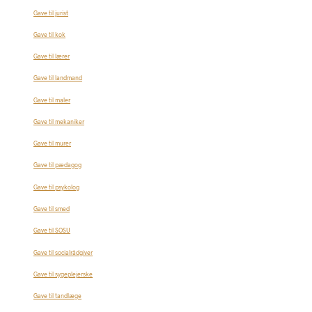
Gave til jurist
Gave til kok
Gave til lærer
Gave til landmand
Gave til maler
Gave til mekaniker
Gave til murer
Gave til pædagog
Gave til psykolog
Gave til smed
Gave til SOSU
Gave til socialrådgiver
Gave til sygeplejerske
Gave til tandlæge