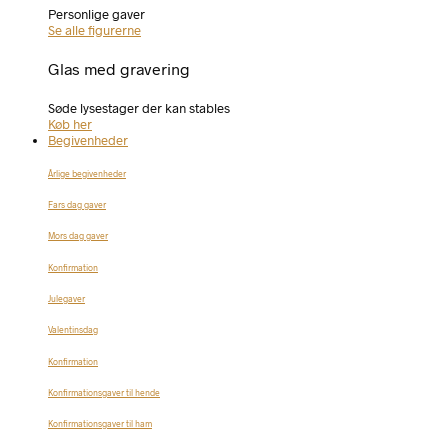
Personlige gaver
Se alle figurerne
Glas med gravering
Søde lysestager der kan stables
Køb her
Begivenheder
Årlige begivenheder
Fars dag gaver
Mors dag gaver
Konfirmation
Julegaver
Valentinsdag
Konfirmation
Konfirmationsgaver til hende
Konfirmationsgaver til ham