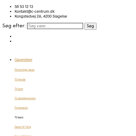
58 53 12 13
Kontakt@c-centrum.dk
Kongstedvej 2A, 4200 Slagelse
Søg efter:
Søg
Gaveideer
Personlige gaver
Til hende
Til ham
Til dagplejemoren
Firmagaver
Til børn
Gaver til 1 årig