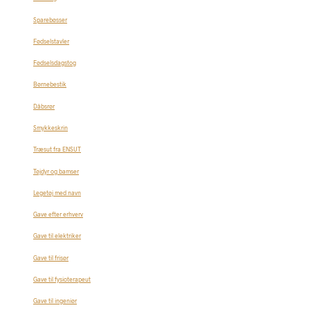
Sparebøsser
Fødselstavler
Fødselsdagstog
Børnebestik
Dåbsrør
Smykkeskrin
Træsut fra ENSUT
Tøjdyr og bamser
Legetøj med navn
Gave efter erhverv
Gave til elektriker
Gave til frisør
Gave til fysioterapeut
Gave til ingeniør