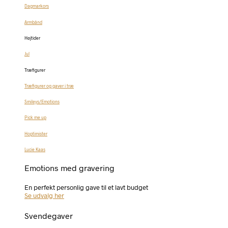
Dagmarkors
Armbånd
Højtider
Jul
Træfigurer
Træfigurer og gaver i træ
Smileys/Emotions
Pick me up
Hoptimister
Lucie Kaas
Emotions med gravering
En perfekt personlig gave til et lavt budget
Se udvalg her
Svendegaver