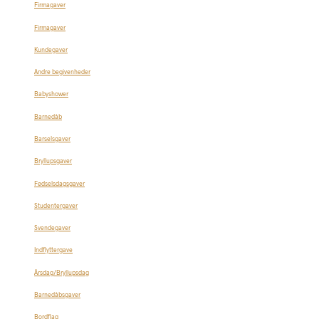
Firmagaver
Firmagaver
Kundegaver
Andre begivenheder
Babyshower
Barnedåb
Barselsgaver
Bryllupsgaver
Fødselsdagsgaver
Studentergaver
Svendegaver
Indflyttergave
Årsdag/Bryllupsdag
Barnedåbsgaver
Bordflag