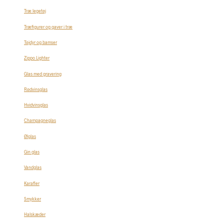
Træ legetøj
Træfigurer og gaver i træ
Tøjdyr og bamser
Zippo Lighter
Glas med gravering
Rødvinsglas
Hvidvinsglas
Champagneglas
Ølglas
Gin glas
Vandglas
Karafler
Smykker
Halskæder