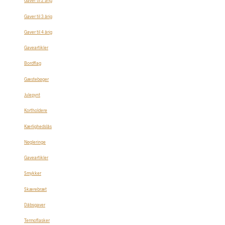
Gaver til 2 årig
Gaver til 3 årig
Gaver til 4 årig
Gaveartikler
Bordflag
Gæstebøger
Julepynt
Kortholdere
Kærlighedslås
Nøgleringe
Gaveartikler
Smykker
Skærebræt
Dåbsgaver
Termoflasker